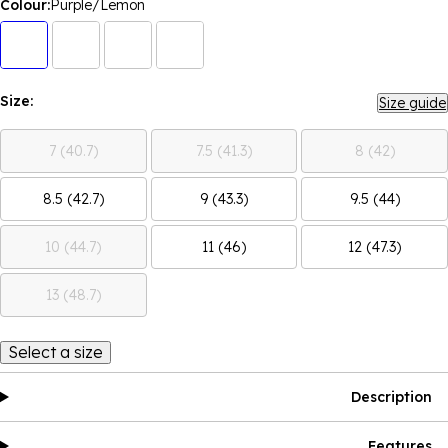
Colour:
Purple/Lemon
Size:
Size guide
7 (40.7)
7.5 (41.3)
8 (42)
8.5 (42.7)
9 (43.3)
9.5 (44)
10 (44.7)
11 (46)
12 (47.3)
13 (48.7)
Select a size
Description
Features