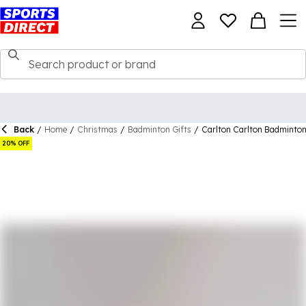
Back
/
Home
/
Christmas
/
Badminton Gifts
/
Carlton Carlton Badminto
20% OFF