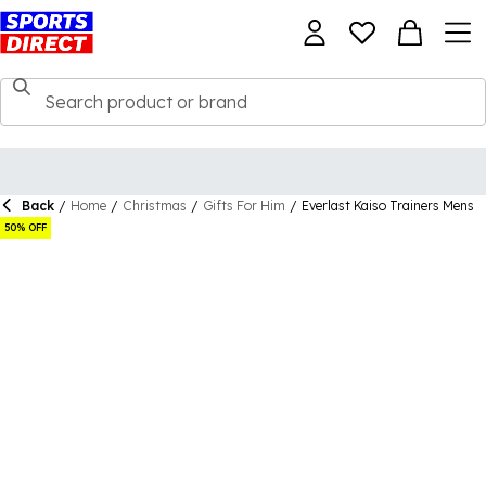
Back
/
Home
/
Christmas
/
Gifts For Him
/
Everlast Kaiso Trainers Mens
50% OFF