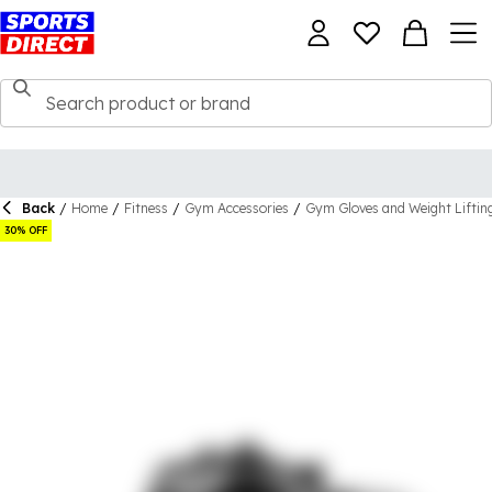
Back
/
Home
/
Fitness
/
Gym Accessories
/
Gym Gloves and Weight Lifting
30% OFF