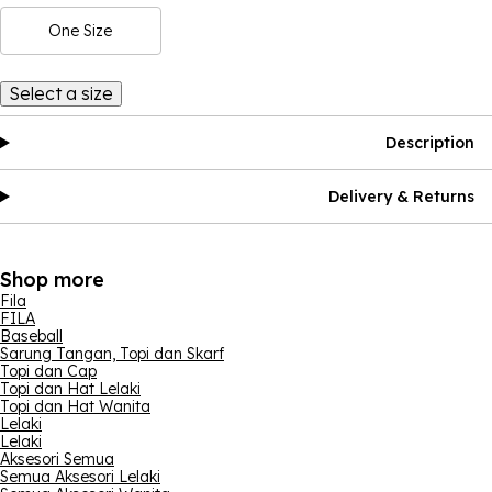
One Size
Select a size
Description
Delivery & Returns
Shop more
Fila
FILA
Baseball
Sarung Tangan, Topi dan Skarf
Topi dan Cap
Topi dan Hat Lelaki
Topi dan Hat Wanita
Lelaki
Lelaki
Aksesori Semua
Semua Aksesori Lelaki