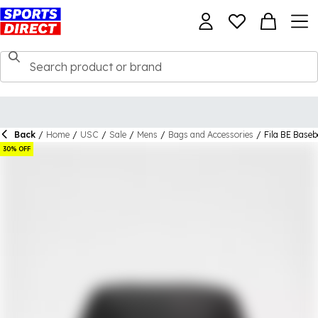
Back
/
Home
/
USC
/
Sale
/
Mens
/
Bags and Accessories
/
Fila BE Baseb
30% OFF