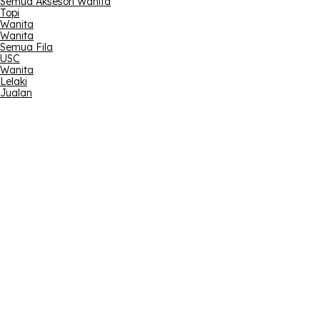
Semua Aksesori Wanita
Topi
Wanita
Wanita
Semua Fila
USC
Wanita
Lelaki
Jualan