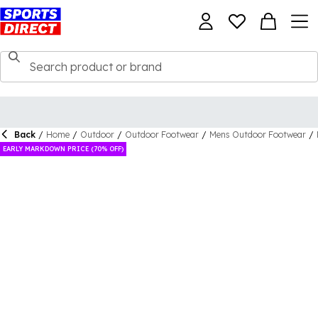
Back
/
Home
/
Outdoor
/
Outdoor Footwear
/
Mens Outdoor Footwear
/
EARLY MARKDOWN PRICE (70% OFF)