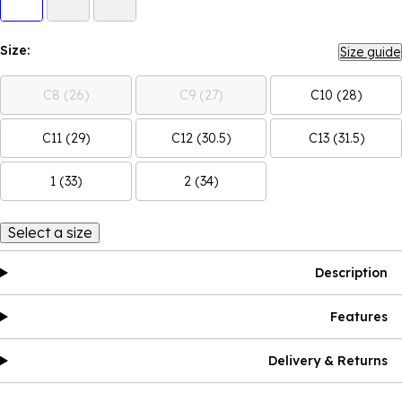
Size:
Size guide
C8 (26)
C9 (27)
C10 (28)
C11 (29)
C12 (30.5)
C13 (31.5)
1 (33)
2 (34)
Select a size
Description
Features
Delivery & Returns