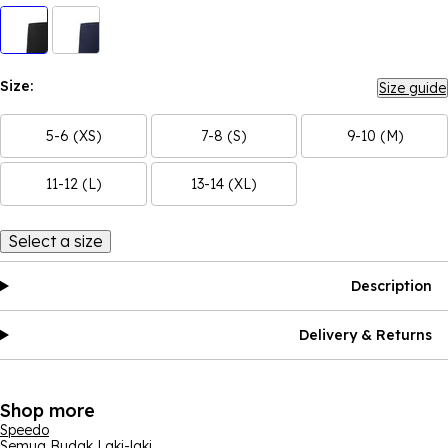
Size:
Size guide
5-6 (XS)
7-8 (S)
9-10 (M)
11-12 (L)
13-14 (XL)
Select a size
Description
Delivery & Returns
Shop more
Speedo
Semua Budak Laki-laki