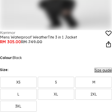
Karrimor
Mens Waterproof WeatherTite 3 in 1 Jacket
RM 305.00
RM 749.00
Colour:
Black
Size:
Size guide
XS
S
M
L
XL
2XL
3XL