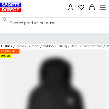
Back
/
Home
/
Outdoor
/
Outdoor Clothing
/
Mens Outdoor Clothing
/
Ja
SPECIAL OFFER
50% OFF