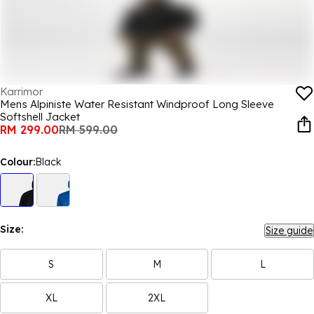
Karrimor
Mens Alpiniste Water Resistant Windproof Long Sleeve
Softshell Jacket
RM 299.00
RM 599.00
Colour:
Black
Size:
Size guide
S
M
L
XL
2XL