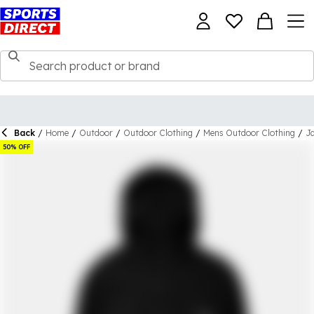
Back
/
Home
/
Outdoor
/
Outdoor Clothing
/
Mens Outdoor Clothing
/
Ja
50% OFF