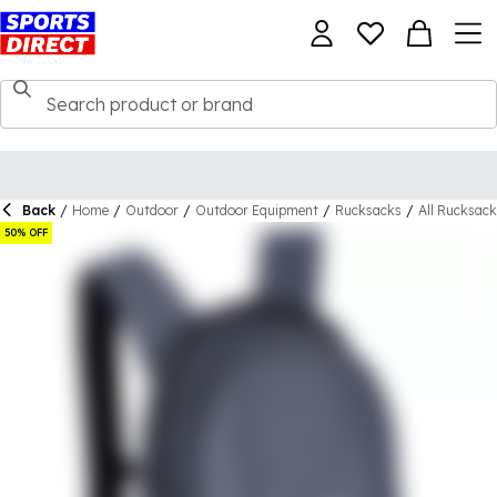
Back
/
Home
/
Outdoor
/
Outdoor Equipment
/
Rucksacks
/
All Rucksac
50% OFF