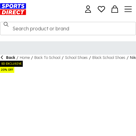
Back
/
Home
/
Back To School
/
School Shoes
/
Black School Shoes
/
Nik
SD EXCLUSIVE
20% OFF