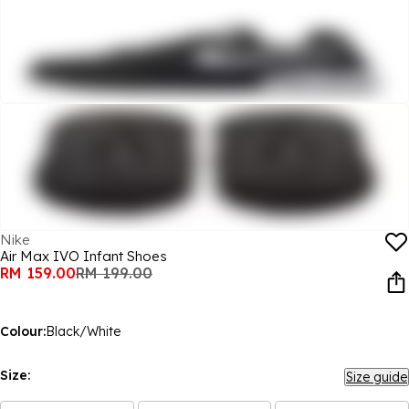
Nike
Air Max IVO Infant Shoes
RM 159.00
RM 199.00
Colour:
Black/White
Size:
Size guide