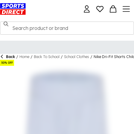
Back
/
Home
/
Back To School
/
School Clothes
/
Nike Dri-Fit Shorts Chil
50% OFF