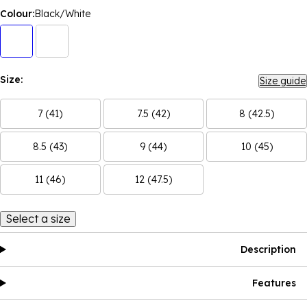
Colour:
Black/White
Size:
Size guide
7 (41)
7.5 (42)
8 (42.5)
8.5 (43)
9 (44)
10 (45)
11 (46)
12 (47.5)
Select a size
Description
Features