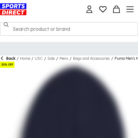
Back
/
Home
/
USC
/
Sale
/
Mens
/
Bags and Accessories
/
Puma Men's M
30% OFF